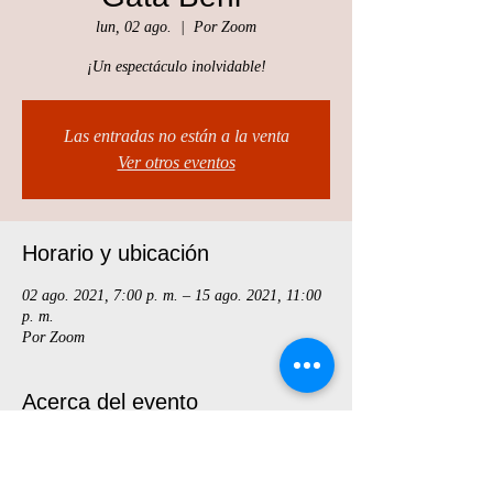
lun, 02 ago.
  |  
Por Zoom
¡Un espectáculo inolvidable!
Las entradas no están a la venta
Ver otros eventos
Horario y ubicación
02 ago. 2021, 7:00 p. m. – 15 ago. 2021, 11:00
p. m.
Por Zoom
Acerca del evento
La Gata Beni es una obra para toda la familia, 
sobre la importancia de saber leer y escribir para 
no ser engañadxs en la vida.