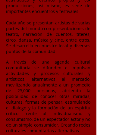
producciones, así mismo, es sede de
importantes encuentros y festivales.
Cada año se presentan artistas de varias
partes del mundo con presentaciones de
teatro, narración de cuentos, títeres,
circo, danza, música y cine, entre otros.
Se desarrolla en nuestro local y diversos
puntos de la comunidad.
A través de una agenda cultural
comunitaria se difunden e impulsan
actividades y procesos culturales y
artísticos, alternativos al mercado,
movilizando anualmente a un promedio
de 25,000 personas, abriendo la
posibilidad de conocer otras miradas,
culturas, formas de pensar, estimulando
el dialogo y la formación de un espíritu
crítico frente al individualismo y
consumismo, de un espectador actor y no
de un simple consumidor. Creando redes
culturales comunitarias alternativas.​