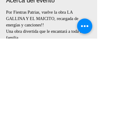
Acerca del evento
Por Fiestras Patrias, vuelve la obra LA 
GALLINA Y EL MAICITO, recargada de 
energías y canciones!!
Una obra divertida que le encantará a toda la 
familia.
Sábados 23 y 30 de julio, 5pm, domingos 24 y 
31, 4pm.
Entrada general 24 soles
APROVECHEN LA PROMOCIÓN 2X1 
A la venta por Whatsapp al 949964822
Compartir este evento