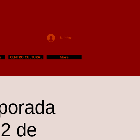
Iniciar sesión
S
CENTRO CULTURAL
More
mporada
12 de