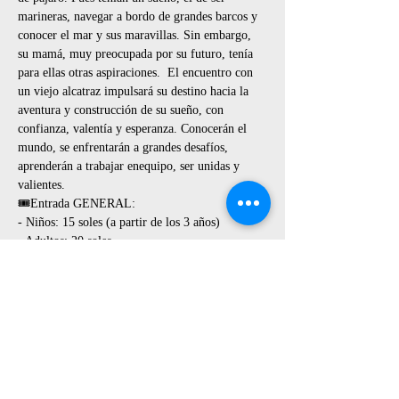
marineras, navegar a bordo de grandes barcos y 
conocer el mar y sus maravillas. Sin embargo, 
su mamá, muy preocupada por su futuro, tenía 
para ellas otras aspiraciones.  El encuentro con 
un viejo alcatraz impulsará su destino hacia la 
aventura y construcción de su sueño, con 
confianza, valentía y esperanza. Conocerán el 
mundo, se enfrentarán a grandes desafíos, 
aprenderán a trabajar enequipo, ser unidas y 
valientes.
🎟️Entrada GENERAL:
- Niños: 15 soles (a partir de los 3 años)
- Adultos: 20 soles
- ADQUIERE TUS ENTRADAS 2x25 soles 
*Solo hasta el 23 de agosto!*

¡SEPARA TUS ENTRAS AQUI: 
https://forms.gle/RjVJv8TnJujLaQbw5
📌Hacer el pago de su entrada a la cuenta 
corriente BCP:
Mostrar más