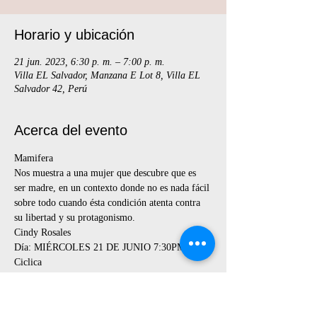
Horario y ubicación
21 jun. 2023, 6:30 p. m. – 7:00 p. m.
Villa EL Salvador, Manzana E Lot 8, Villa EL
Salvador 42, Perú
Acerca del evento
Mamifera 
Nos muestra a una mujer que descubre que es 
ser madre, en un contexto donde no es nada fácil 
sobre todo cuando ésta condición atenta contra 
su libertad y su protagonismo.  
Cindy Rosales
Día: MIÉRCOLES 21 DE JUNIO 7:30PM
Ciclica
Cíclica nos muestra a un cuerpo perdido, a un 
ser que no encuentra ningún tipo de conexión 
con nada ni nadie, un ser se percibe como un 