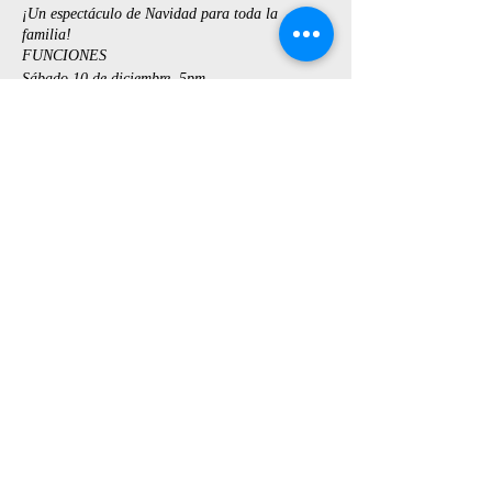
¡Un espectáculo de Navidad para toda la
familia!
FUNCIONES
Sábado 10 de diciembre, 5pm
Domingo 11 y 18 de diciembre, 11am y 4pm
PROMOCIÓN 2 X 25 SOLES
Entradas a la venta por Whatsapp al 949964822
https://walink.co/b4b5a5
Compartir este evento