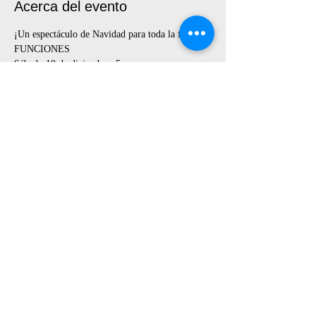
Acerca del evento
¡Un espectáculo de Navidad para toda la familia!
FUNCIONES
Sábado 10 de diciembre, 5pm
Domingo 11 y 18 de diciembre, 11am y 4pm
PROMOCIÓN 2 X 25 SOLES
Entradas a la venta por Whatsapp al 949964822 
https://walink.co/b4b5a5
Compartir este evento